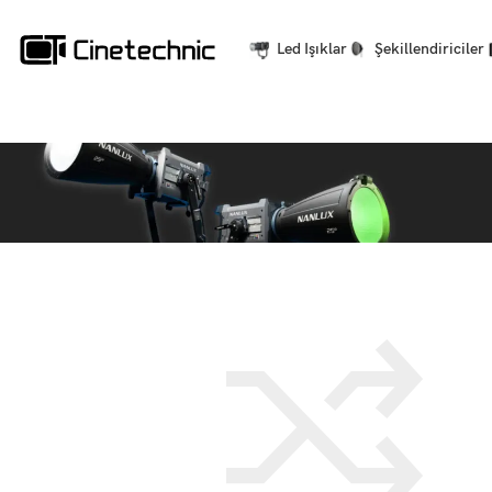
Led Işıklar
Şekillendiriciler