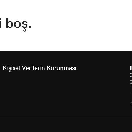
i boş.
Kişisel Verilerin Korunması
İ
E
Ş
+
i