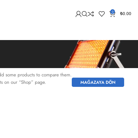
0
₺
0.00
add some products to compare them.
ucts on our “Shop” page.
MAĞAZAYA DÖN