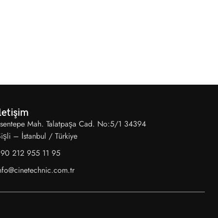
letişim
sentepe Mah. Talatpaşa Cad. No:5/1 34394
işli – İstanbul / Türkiye
90 212 955 11 95
nfo@cinetechnic.com.tr