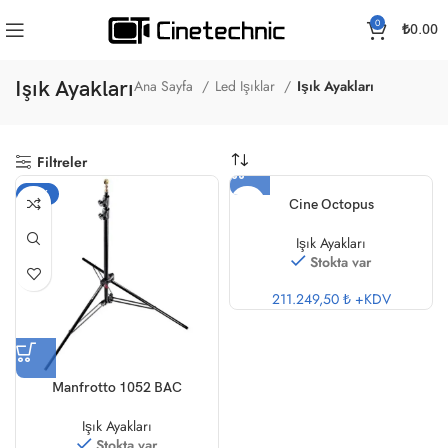
0
₺
0.00
Işık Ayakları
Ana Sayfa
Led Işıklar
Işık Ayakları
Filtreler
-22%
Cine Octopus
Işık Ayakları
Stokta var
211.249,50 ₺
+KDV
Manfrotto 1052 BAC
Işık Ayakları
Stokta var