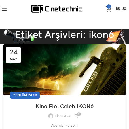
0
₺
0.00
Etiket Arşivleri: ikon6
24
MAY
YENI ÜRÜNLER
Kino Flo, Celeb IKON6
0
Ebru Akal
Aydınlatma se...