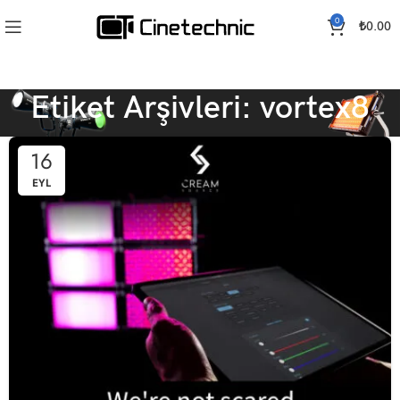
0
₺
0.00
Etiket Arşivleri: vortex8
16
EYL