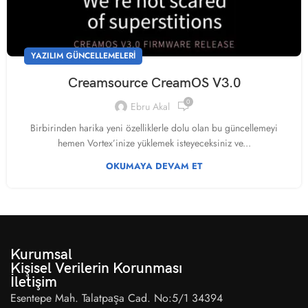
YAZILIM GÜNCELLEMELERI
Creamsource CreamOS V3.0
0
Ebru Akal
Birbirinden harika yeni özelliklerle dolu olan bu güncellemeyi
hemen Vortex’inize yüklemek isteyeceksiniz ve...
OKUMAYA DEVAM ET
Kurumsal
Kişisel Verilerin Korunması
İletişim
Esentepe Mah. Talatpaşa Cad. No:5/1 34394