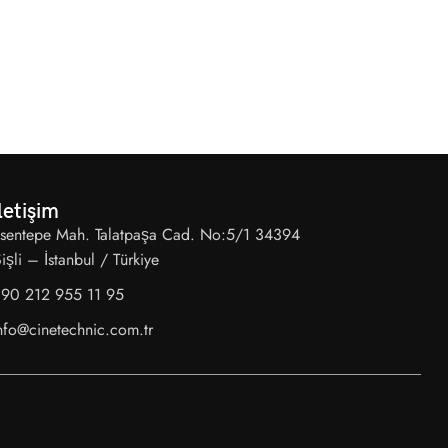
letişim
sentepe Mah. Talatpaşa Cad. No:5/1 34394
işli – İstanbul / Türkiye
90 212 955 11 95
nfo@cinetechnic.com.tr