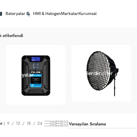
Bataryalar
HMI & Halogen
Markalar
Kurumsal
k etiketlendi
Şekillendiriciler
Bataryalar
er
9
12
18
24