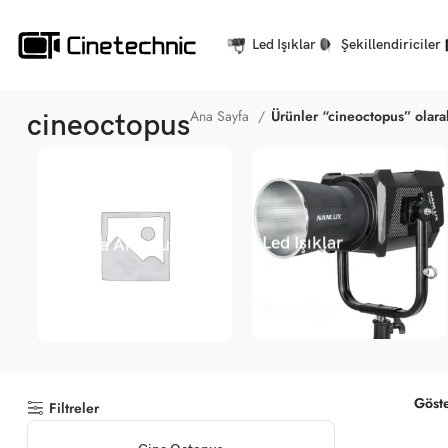
Led Işıklar
Şekillendiriciler
Ana Sayfa
Ürünler “cineoctopus” olara
cineoctopus
Led Işıklar
Kamera Aksesuarları
Göst
Filtreler