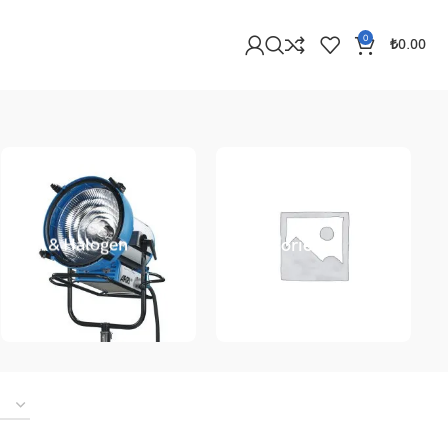
0
₺
0.00
HMI & Halogen
Accessories