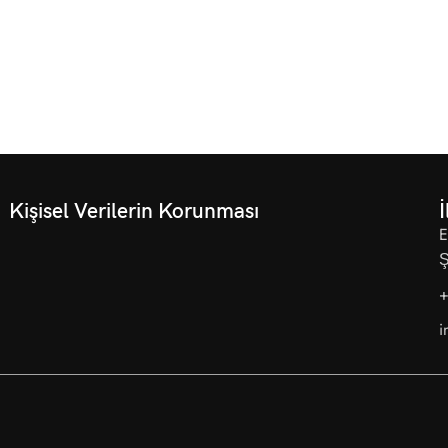
Kişisel Verilerin Korunması
İ
E
Ş
+
i