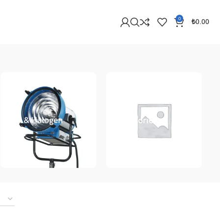
0
₺
0.00
HMI & Halogen
Accessories