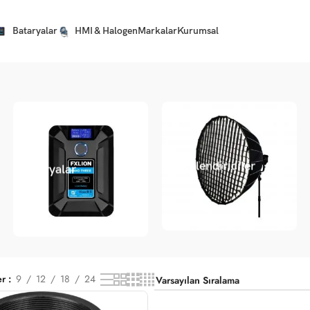
Bataryalar
HMI & Halogen
Markalar
Kurumsal
Şekillendiriciler
Bataryalar
er
9
12
18
24