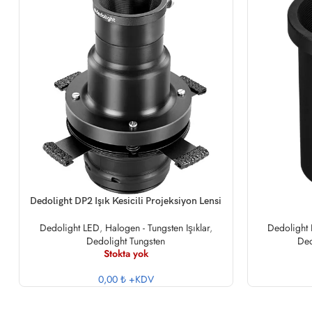
DEVAMINI OKU
DEVAMINI OK
Dedolight DP2 Işık Kesicili Projeksiyon Lensi
Dedolight LED
,
Halogen - Tungsten Işıklar
,
Dedolight
Dedolight Tungsten
Ded
Stokta yok
0,00 ₺
+KDV