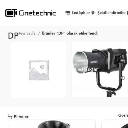
Led Işıklar
Şekillendiriciler
Ana Sayfa
Ürünler “DP” olarak etiketlendi
DP
Led Işıklar
Kamera Aksesuarları
Göst
Filtreler