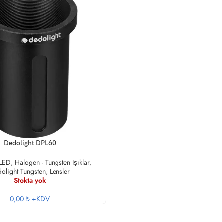
U
Dedolight DPL60
 LED
,
Halogen - Tungsten Işıklar
,
olight Tungsten
,
Lensler
Stokta yok
0,00 ₺
+KDV