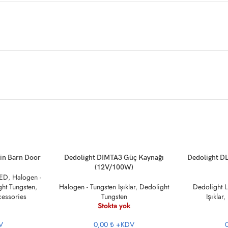
DEVAMINI OKU
DEVAMINI O
in Barn Door
Dedolight DIMTA3 Güç Kaynağı
Dedolight D
(12V/100W)
LED
,
Halogen -
ht Tungsten
,
Halogen - Tungsten Işıklar
,
Dedolight
Dedolight 
essories
Tungsten
Işıklar
,
Stokta yok
V
0,00 ₺
+KDV