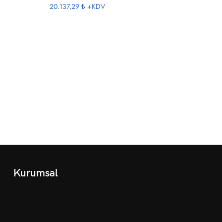
20.137,29 ₺
+KDV
Kurumsal