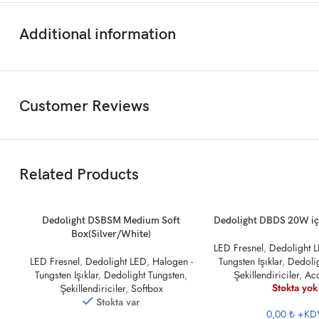
Additional information
Customer Reviews
Related Products
SEPETE EKLE
DEVAMINI OKU
Dedolight DSBSM Medium Soft
Dedolight DBDS 20W iç
Box(Silver/White)
LED Fresnel
,
Dedolight 
LED Fresnel
,
Dedolight LED
,
Halogen -
Tungsten Işıklar
,
Dedolig
Tungsten Işıklar
,
Dedolight Tungsten
,
Şekillendiriciler
,
Acc
Stokta yok
Şekillendiriciler
,
Softbox
Stokta var
0,00 ₺
+KD