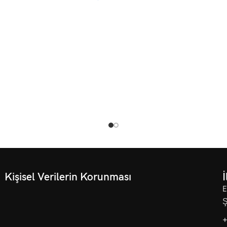
Kişisel Verilerin Korunması
İ
E
Ş
+