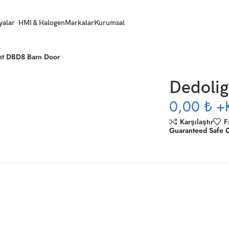
yalar
HMI & Halogen
Markalar
Kurumsal
ht DBD8 Barn Door
Dedoli
0,00 ₺
+
Karşılaştır
F
Guaranteed Safe 