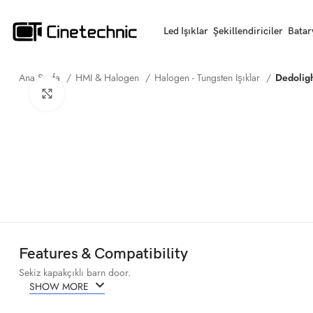
Led Işıklar
Şekillendiriciler
Batar
Ana Sayfa
HMI & Halogen
Halogen - Tungsten Işıklar
Dedolig
Büyütmek için tıklayın
Features & Compatibility
Sekiz kapakçıklı barn door.
SHOW MORE