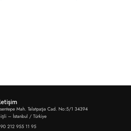
DE
De
letişim
sentepe Mah. Talatpaşa Cad. No:5/1 34394
işli – İstanbul / Türkiye
90 212 955 11 95