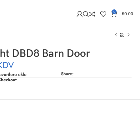
0
₺
0.00
ght DBD8 Barn Door
KDV
Share:
avorilere ekle
Checkout