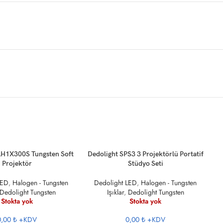
KU
DEVAMINI OKU
LH1X300S Tungsten Soft
Dedolight SPS3 3 Projektörlü Portatif
Projektör
Stüdyo Seti
LED
,
Halogen - Tungsten
Dedolight LED
,
Halogen - Tungsten
Dedolight Tungsten
Işıklar
,
Dedolight Tungsten
Stokta yok
Stokta yok
0,00 ₺
+KDV
0,00 ₺
+KDV