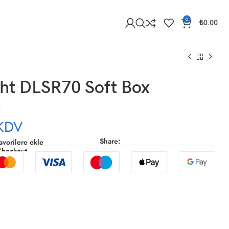
0
₺
0.00
ht DLSR70 Soft Box
ı
KDV
Share:
avorilere ekle
Checkout