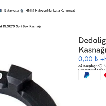
Bataryalar
HMI & Halogen
Markalar
Kurumsal
ht DLSR70 Soft Box Kasnağı
Dedolig
Kasnağ
0,00 ₺
+
Karşılaştır
F
Guaranteed Safe 