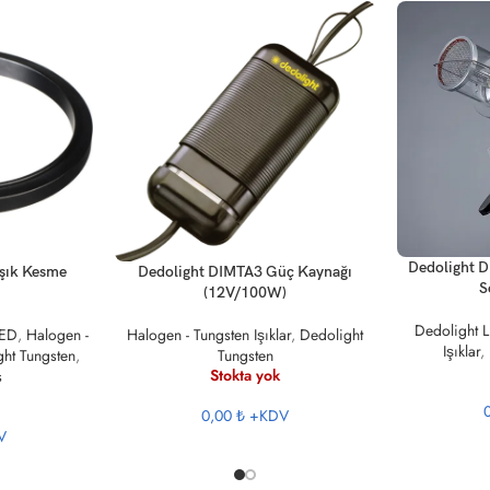
DEVAMINI O
Dedolight D
DEVAMINI OKU
şık Kesme
Dedolight DIMTA3 Güç Kaynağı
S
(12V/100W)
Dedolight 
LED
,
Halogen -
Halogen - Tungsten Işıklar
,
Dedolight
Işıklar
,
ht Tungsten
,
Tungsten
Stokta yok
s
0,00 ₺
+KDV
V