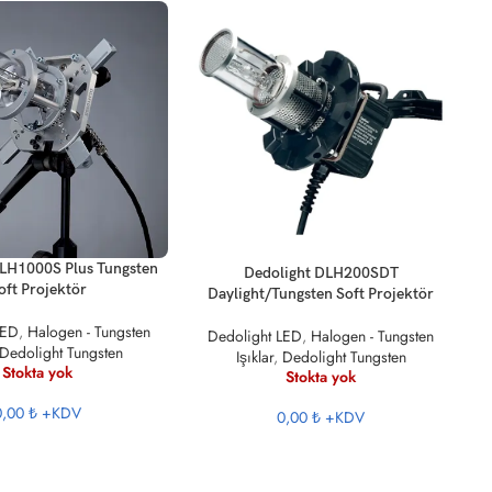
DE
KU
LH1000S Plus Tungsten
DEVAMINI OKU
Dedolight DLH200SDT
oft Projektör
Daylight/Tungsten Soft Projektör
LED
,
Halogen - Tungsten
Dedolight LED
,
Halogen - Tungsten
Dedolight Tungsten
Işıklar
,
Dedolight Tungsten
Stokta yok
Stokta yok
0,00 ₺
+KDV
0,00 ₺
+KDV