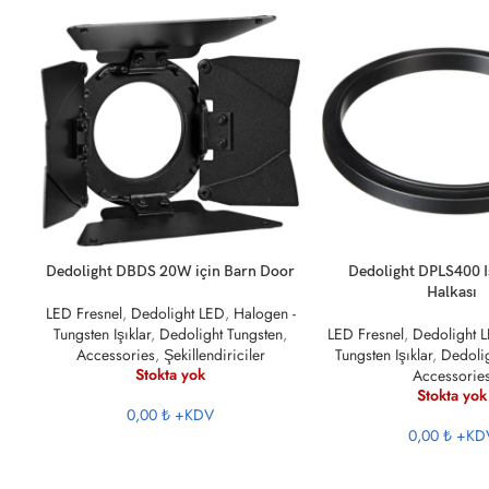
DEVAMINI OKU
DEVAMINI OKU
Dedolight DBDS 20W için Barn Door
Dedolight DPLS400 I
Halkası
LED Fresnel
,
Dedolight LED
,
Halogen -
Tungsten Işıklar
,
Dedolight Tungsten
,
LED Fresnel
,
Dedolight 
Accessories
,
Şekillendiriciler
Tungsten Işıklar
,
Dedolig
Stokta yok
Accessorie
Stokta yok
0,00 ₺
+KDV
0,00 ₺
+KD