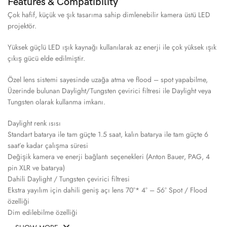
Features & Compatibility
Çok hafif, küçük ve şık tasarıma sahip dimlenebilir kamera üstü LED
projektör.
Yüksek güçlü LED ışık kaynağı kullanılarak az enerji ile çok yüksek ışık
çıkış gücü elde edilmiştir.
Özel lens sistemi sayesinde uzağa atma ve flood – spot yapabilme,
Üzerinde bulunan Daylight/Tungsten çevirici filtresi ile Daylight veya
Tungsten olarak kullanma imkanı.
Daylight renk ısısı
Standart batarya ile tam güçte 1.5 saat, kalın batarya ile tam güçte 6
saat’e kadar çalışma süresi
Değişik kamera ve enerji bağlantı seçenekleri (Anton Bauer, PAG, 4
pin XLR ve batarya)
Dahili Daylight / Tungsten çevirici filtresi
Ekstra yayılım için dahili geniş açı lens 70°* 4° – 56° Spot / Flood
özelliği
Dim edilebilme özelliği