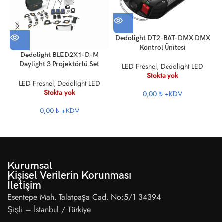
Dedolight DT2-BAT-DMX DMX
Kontrol Ünitesi
Dedolight BLED2X1-D-M
Daylight 3 Projektörlü Set
LED Fresnel
,
Dedolight LED
Stokta yok
LED Fresnel
,
Dedolight LED
Stokta yok
0,00 ₺
+KDV
0,00 ₺
+KDV
Kurumsal
Kişisel Verilerin Korunması
İletişim
Esentepe Mah. Talatpaşa Cad. No:5/1 34394
Şişli – İstanbul / Türkiye