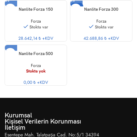
-15%
Nanlite Forza 150
Nanlite Forza 300
Forza
Forza
Stokta var
Stokta var
28.642,14 ₺
+KDV
42.688,86 ₺
+KDV
Nanlite Forza 500
Forza
Stokta yok
0,00 ₺
+KDV
Kurumsal
Kişisel Verilerin Korunması
İletişim
Esentepe Mah. Talatpaşa Cad. No:5/1 34394