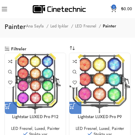
0
₺
0.00
Painter
Ana Sayfa
Led Işıklar
LED Fresnel
Painter
Filtreler
Lightstar LUXED Pro P12
Lightstar LUXED Pro P9
LED Fresnel
,
Luxed
,
Painter
LED Fresnel
,
Luxed
,
Painter
Stokta var
Stokta var