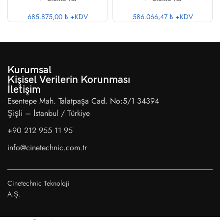
685.875,00 ₺
+KDV
586.066,47 ₺
+KDV
Kurumsal
Kişisel Verilerin Korunması
İletişim
Esentepe Mah. Talatpaşa Cad. No:5/1 34394
Şişli – İstanbul / Türkiye
+90 212 955 11 95
info@cinetechnic.com.tr
Cinetechnic Teknoloji
A.Ş.